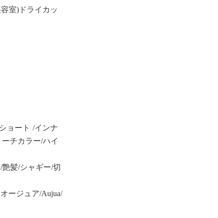
容室)ドライカッ
ショート /インナ
リーチカラー/ハイ
艶髪/シャギー/切
ジュア/Aujua/