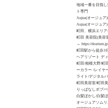
地域一番を目指し
ト専門
Aujua(オージュ
Aujua(オージュ
町田、横浜エリア
町田 美容院(美
→ https://dearium.jp
町田駅から徒歩3
ヘアリゾート デ
町田/相模大野/町
ーカラー /レイヤ
ライト/デジタルパ
町田美容室/町田美
りっぱなしボブ/
白髪ぼかし/白髪ぼ
オージュアソムリ