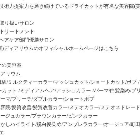
技術力提案力を磨き続けているドライカットが有名な美容院(美
ア)取り扱いサロン
ア)トリートメント
ヘアケア部門優勝サロン
容室)ディアリウムのオフィシャルホームページはこちら
分の美容室
ィアリウム
田駅/ミルクティーカラー/マッシュカット/ショートカット/ボブ /
ーカット /ミディアムヘア/アッシュカラー /パーマ/白髪染め/ブ
ーマ/ブリーチ/ダブルカラー/ショートボブ
容院/髪質改善/髪質改善カラー/メテオカラー/メテオストレート/
ベージュカラー/ブラウンカラー/ピンクカラー
かしハイライト/脱白髪染め/アンブレラカラー/オージュア/町田オー
エ