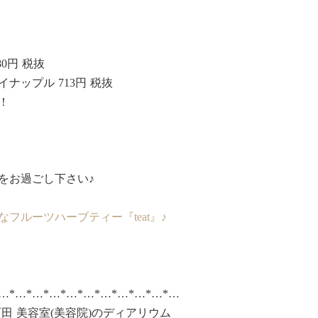
0円 税抜
ナップル 713円 税抜
！
をお過ごし下さい♪
フルーツハーブティー『teat』♪
*…*…*…*…*…*…*…*…*…*…*…
田 美容室(美容院)のディアリウム