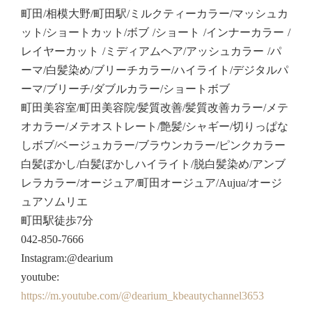
町田/相模大野/町田駅/ミルクティーカラー/マッシュカ
ット/ショートカット/ボブ /ショート /インナーカラー /
レイヤーカット /ミディアムヘア/アッシュカラー /パ
ーマ/白髪染め/ブリーチカラー/ハイライト/デジタルパ
ーマ/ブリーチ/ダブルカラー/ショートボブ
町田美容室/町田美容院/髪質改善/髪質改善カラー/メテ
オカラー/メテオストレート/艶髪/シャギー/切りっぱな
しボブ/ベージュカラー/ブラウンカラー/ピンクカラー
白髪ぼかし/白髪ぼかしハイライト/脱白髪染め/アンブ
レラカラー/オージュア/町田オージュア/Aujua/オージ
ュアソムリエ
町田駅徒歩7分
042-850-7666
Instagram:@dearium
youtube:
https://m.youtube.com/@dearium_kbeautychannel3653