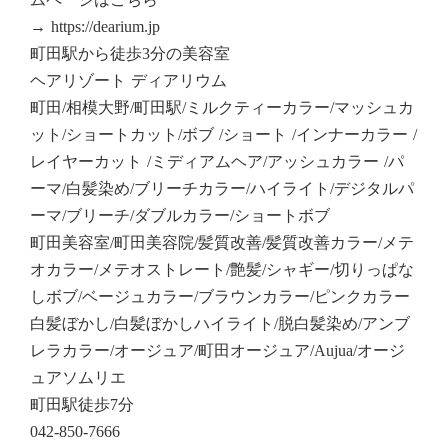
→ https://dearium.jp
町田駅から徒歩3分の美容室
ヘアリゾート ディアリウム
町田/相模大野/町田駅/ミルクティーカラー/マッシュカ
ット/ショートカット/ボブ /ショート /インナーカラー /
レイヤーカット /ミディアムヘア/アッシュカラー /パ
ーマ/白髪染め/ブリーチカラー/ハイライト/デジタルパ
ーマ/ブリーチ/ダブルカラー/ショートボブ
町田美容室/町田美容院/髪質改善/髪質改善カラー/メテ
オカラー/メテオストレート/艶髪/シャギー/切りっぱな
しボブ/ベージュカラー/ブラウンカラー/ピンクカラー
白髪ぼかし/白髪ぼかしハイライト/脱白髪染め/アンブ
レラカラー/オージュア/町田オージュア/Aujua/オージ
ュアソムリエ
町田駅徒歩7分
042-850-7666