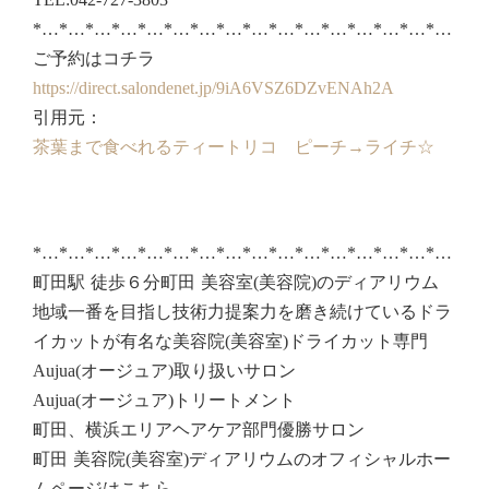
*…*…*…*…*…*…*…*…*…*…*…*…*…*…*…*…
ご予約はコチラ
https://direct.salondenet.jp/9iA6VSZ6DZvENAh2A
引用元：
茶葉まで食べれるティートリコ ピーチ→ライチ☆
*…*…*…*…*…*…*…*…*…*…*…*…*…*…*…*…
町田駅 徒歩６分町田 美容室(美容院)のディアリウム
地域一番を目指し技術力提案力を磨き続けているドラ
イカットが有名な美容院(美容室)ドライカット専門
Aujua(オージュア)取り扱いサロン
Aujua(オージュア)トリートメント
町田、横浜エリアヘアケア部門優勝サロン
町田 美容院(美容室)ディアリウムのオフィシャルホー
ムページはこちら