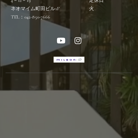
4－12－19
定休日
ネオマイム町田ビル1F
火
TEL：042-850-7666