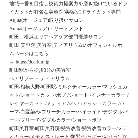
地域一番を目指し技術力提案力を磨き続けているドラ
イカットが有名な美容院(美容室)ドライカット専門
Aujua(オージュア)取り扱いサロン
Aujua(オージュア)トリートメント
町田、横浜エリアヘアケア部門優勝サロン
町田 美容院(美容室)ディアリウムのオフィシャルホー
ムページはこちら
→ https://dearium.jp
町田駅から徒歩3分の美容室
ヘアリゾート ディアリウム
町田/相模大野/町田駅/ミルクティーカラー/マッシュカ
ット/ショートカット/ボブ /ショート /インナーカラー /
レイヤーカット /ミディアムヘア/アッシュカラー /パ
ーマ/白髪染め/ブリーチカラー/ハイライト/デジタルパ
ーマ/ブリーチ/ダブルカラー/ショートボブ
町田美容室/町田美容院/髪質改善/髪質改善カラー/メテ
オカラー/メテオストレート/艶髪/シャギー/切りっぱな