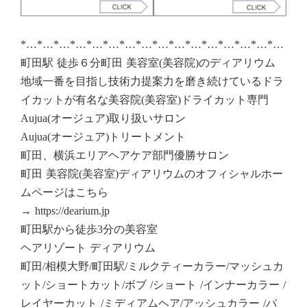
*…*…*…*…*…*…*…*…*…*…*…*…*…*…*…*…
町田駅 徒歩６分町田 美容室(美容院)のディアリウム
地域一番を目指し技術力提案力を磨き続けているドラ
イカットが有名な美容院(美容室)ドライカット専門
Aujua(オージュア)取り扱いサロン
Aujua(オージュア)トリートメント
町田、横浜エリアヘアケア部門優勝サロン
町田 美容院(美容室)ディアリウムのオフィシャルホー
ムページはこちら
→ https://dearium.jp
町田駅から徒歩3分の美容室
ヘアリゾート ディアリウム
町田/相模大野/町田駅/ミルクティーカラー/マッシュカ
ット/ショートカット/ボブ /ショート /インナーカラー /
レイヤーカット /ミディアムヘア/アッシュカラー /パ