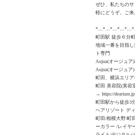
ぜひ、私たちのサ
軽にどうぞ。ご来
*…*…*…*…*…
町田駅 徒歩６分町
地域一番を目指し
ト専門
Aujua(オージュ
Aujua(オージュ
町田、横浜エリア
町田 美容院(美
→ https://dearium.jp
町田駅から徒歩3
ヘアリゾート デ
町田/相模大野/町
ーカラー /レイヤ
ライト/デジタルパ