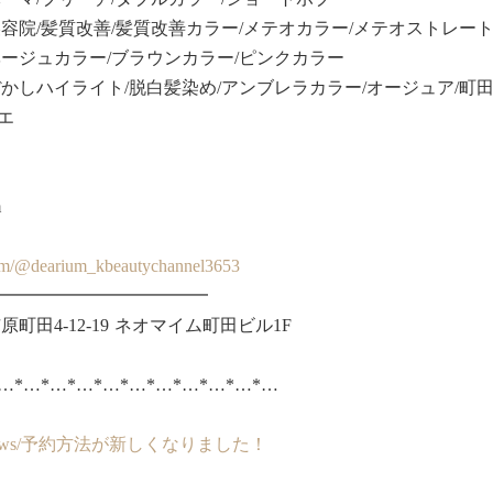
容院/髪質改善/髪質改善カラー/メテオカラー/メテオストレート/
ベージュカラー/ブラウンカラー/ピンクカラー
かしハイライト/脱白髪染め/アンブレラカラー/オージュア/町田オー
エ
m
com/@dearium_kbeautychannel3653
━━━━━━━━━━━━
町田4-12-19 ネオマイム町田ビル1F
*…*…*…*…*…*…*…*…*…*…*…
um.jp/news/予約方法が新しくなりました！