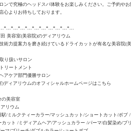
ロンで究極のヘッドスパ体験をお楽しみください。ご予約やお
店心よりお待ちしております。
*…*…*…*…*…*…*…*…*…*…*…
田 美容室(美容院)のディアリウム
技術力提案力を磨き続けているドライカットが有名な美容院(美
ア)取り扱いサロン
ア)トリートメント
ヘアケア部門優勝サロン
容室)ディアリウムのオフィシャルホームページはこちら
分の美容室
ィアリウム
田駅/ミルクティーカラー/マッシュカット/ショートカット/ボブ /
ーカット /ミディアムヘア/アッシュカラー /パーマ/白髪染め/ブ
ーマ/ブリーチ/ダブルカラー/ショートボブ