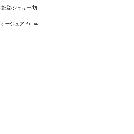
艶髪/シャギー/切
ジュア/Aujua/