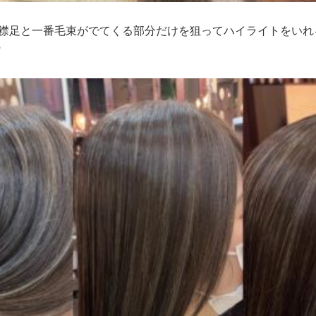
襟足と一番毛束がでてくる部分だけを狙ってハイライトをいれ
♡