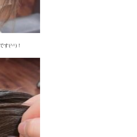
(^^)！