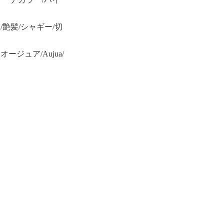
艶髪/シャギー/切
ジュア/Aujua/