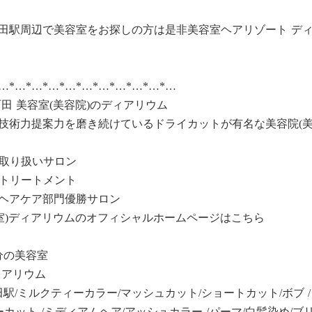
田駅周辺で美容室をお探しの方は是非美容室ヘアリゾート デ
*…*…*…*…*…*…*…*…*…*…*…
田 美容室(美容院)のディアリウム
技術力提案力を磨き続けているドライカットが有名な美容院(美
ア)取り扱いサロン
ア)トリートメント
ヘアケア部門優勝サロン
容室)ディアリウムのオフィシャルホームページはこちら
分の美容室
ィアリウム
田駅/ミルクティーカラー/マッシュカット/ショートカット/ボブ /
ーカット /ミディアムヘア/アッシュカラー /パーマ/白髪染め/ブ