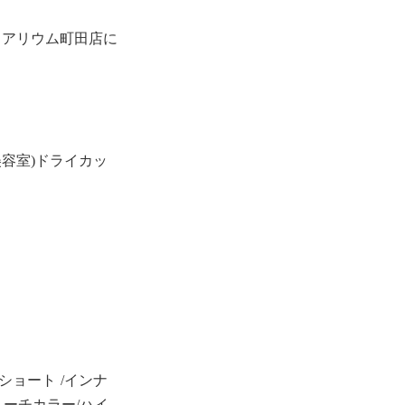
ィアリウム町田店に
容室)ドライカッ
ショート /インナ
リーチカラー/ハイ