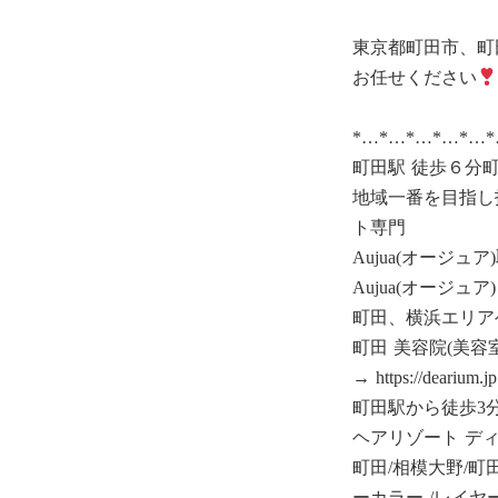
東京都町田市、町
お任せください
*…*…*…*…*…
町田駅 徒歩６分町
地域一番を目指し
ト専門
Aujua(オージュ
Aujua(オージュ
町田、横浜エリア
町田 美容院(美
→ https://dearium.jp
町田駅から徒歩3
ヘアリゾート デ
町田/相模大野/町
ーカラー /レイヤ