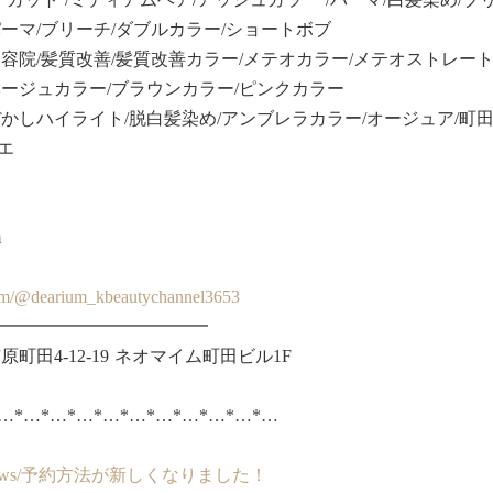
ーマ/ブリーチ/ダブルカラー/ショートボブ
容院/髪質改善/髪質改善カラー/メテオカラー/メテオストレート/
ベージュカラー/ブラウンカラー/ピンクカラー
かしハイライト/脱白髪染め/アンブレラカラー/オージュア/町田オー
エ
m
com/@dearium_kbeautychannel3653
━━━━━━━━━━━━
町田4-12-19 ネオマイム町田ビル1F
*…*…*…*…*…*…*…*…*…*…*…
um.jp/news/予約方法が新しくなりました！