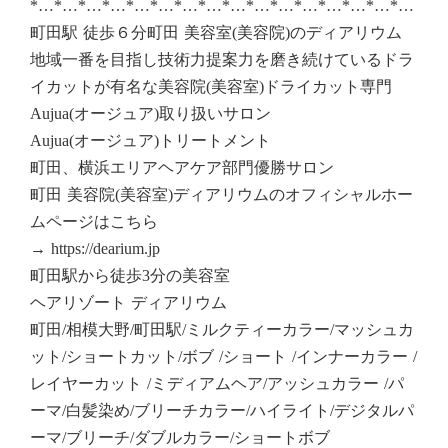
*…*…*…*…*…*…*…*…*…*…*…*…*…*…*…*…
町田駅 徒歩６分町田 美容室(美容院)のディアリウム
地域一番を目指し技術力提案力を磨き続けているドラ
イカットが有名な美容院(美容室)ドライカット専門
Aujua(オージュア)取り扱いサロン
Aujua(オージュア)トリートメント
町田、横浜エリアヘアケア部門優勝サロン
町田 美容院(美容室)ディアリウムのオフィシャルホー
ムページはこちら
→ https://dearium.jp
町田駅から徒歩3分の美容室
ヘアリゾート ディアリウム
町田/相模大野/町田駅/ミルクティーカラー/マッシュカ
ット/ショートカット/ボブ /ショート /インナーカラー /
レイヤーカット /ミディアムヘア/アッシュカラー /パ
ーマ/白髪染め/ブリーチカラー/ハイライト/デジタルパ
ーマ/ブリーチ/ダブルカラー/ショートボブ