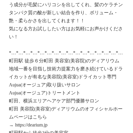
う成分が毛髪にハリコシを出してくれ、髪のケラチン
タンパク質の酸が新しい結合を作り、ボリューム・
艶・柔らかさを出してくれます！！
気になる方お試ししたい方はお気軽にお声かけくださ
い！
*…*…*…*…*…*…*…*…*…*…*…*…*…*…*…*…
町田駅 徒歩６分町田 美容室(美容院)のディアリウム
地域一番を目指し技術力提案力を磨き続けているドラ
イカットが有名な美容院(美容室)ドライカット専門
Aujua(オージュア)取り扱いサロン
Aujua(オージュア)トリートメント
町田、横浜エリアヘアケア部門優勝サロン
町田 美容院(美容室)ディアリウムのオフィシャルホー
ムページはこちら
→ https://dearium.jp
町田駅から徒歩3分の美容室