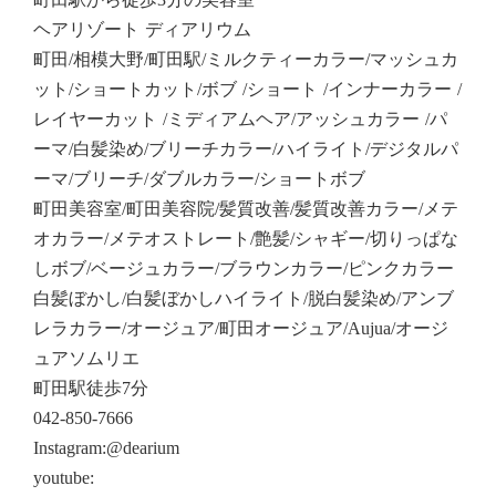
ヘアリゾート ディアリウム
町田/相模大野/町田駅/ミルクティーカラー/マッシュカ
ット/ショートカット/ボブ /ショート /インナーカラー /
レイヤーカット /ミディアムヘア/アッシュカラー /パ
ーマ/白髪染め/ブリーチカラー/ハイライト/デジタルパ
ーマ/ブリーチ/ダブルカラー/ショートボブ
町田美容室/町田美容院/髪質改善/髪質改善カラー/メテ
オカラー/メテオストレート/艶髪/シャギー/切りっぱな
しボブ/ベージュカラー/ブラウンカラー/ピンクカラー
白髪ぼかし/白髪ぼかしハイライト/脱白髪染め/アンブ
レラカラー/オージュア/町田オージュア/Aujua/オージ
ュアソムリエ
町田駅徒歩7分
042-850-7666
Instagram:@dearium
youtube: