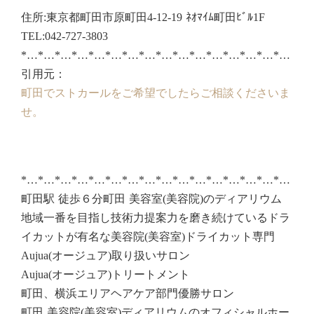
住所:東京都町田市原町田4-12-19 ﾈｵﾏｲﾑ町田ﾋﾞﾙ1F
TEL:042-727-3803
*…*…*…*…*…*…*…*…*…*…*…*…*…*…*…*…
引用元：
町田でストカールをご希望でしたらご相談くださいま
せ。
*…*…*…*…*…*…*…*…*…*…*…*…*…*…*…*…
町田駅 徒歩６分町田 美容室(美容院)のディアリウム
地域一番を目指し技術力提案力を磨き続けているドラ
イカットが有名な美容院(美容室)ドライカット専門
Aujua(オージュア)取り扱いサロン
Aujua(オージュア)トリートメント
町田、横浜エリアヘアケア部門優勝サロン
町田 美容院(美容室)ディアリウムのオフィシャルホー