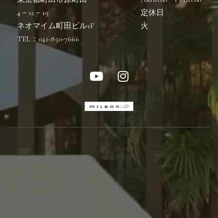
4－12－19
定休日
ネオマイム町田ビル1F
火
TEL：042-850-7666