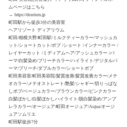
ムページはこちら
→ https://dearium.jp
町田駅から徒歩3分の美容室
ヘアリゾート ディアリウム
町田/相模大野/町田駅/ミルクティーカラー/マッシュカ
ット/ショートカット/ボブ /ショート /インナーカラー /
レイヤーカット /ミディアムヘア/アッシュカラー /パ
ーマ/白髪染め/ブリーチカラー/ハイライト/デジタルパ
ーマ/ブリーチ/ダブルカラー/ショートボブ
町田美容室/町田美容院/髪質改善/髪質改善カラー/メテ
オカラー/メテオストレート/艶髪/シャギー/切りっぱな
しボブ/ベージュカラー/ブラウンカラー/ピンクカラー
白髪ぼかし/白髪ぼかしハイライト/脱白髪染め/アンブ
レラカラー/オージュア/町田オージュア/Aujua/オージ
ュアソムリエ
町田駅徒歩7分