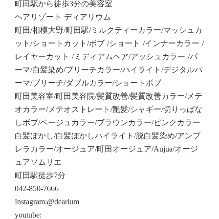
町田駅から徒歩3分の美容室
ヘアリゾート ディアリウム
町田/相模大野/町田駅/ミルクティーカラー/マッシュカ
ット/ショートカット/ボブ /ショート /インナーカラー /
レイヤーカット /ミディアムヘア/アッシュカラー /パ
ーマ/白髪染め/ブリーチカラー/ハイライト/デジタルパ
ーマ/ブリーチ/ダブルカラー/ショートボブ
町田美容室/町田美容院/髪質改善/髪質改善カラー/メテ
オカラー/メテオストレート/艶髪/シャギー/切りっぱな
しボブ/ベージュカラー/ブラウンカラー/ピンクカラー
白髪ぼかし/白髪ぼかしハイライト/脱白髪染め/アンブ
レラカラー/オージュア/町田オージュア/Aujua/オージ
ュアソムリエ
町田駅徒歩7分
042-850-7666
Instagram:@dearium
youtube: