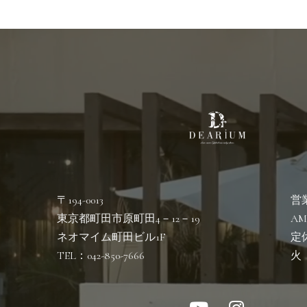
〒194-0013
営
東京都町田市原町田
4－12－19
AM
ネオマイム町田ビル1F
定
TEL：042-850-7666
火