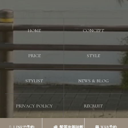
HOME
CONCEPT
PRICE
STYLE
STYLIST
NEWS & BLOG
PRIVACY POLICY
RECRUIT
LINEで予約
髪質改善診断
WEB予約