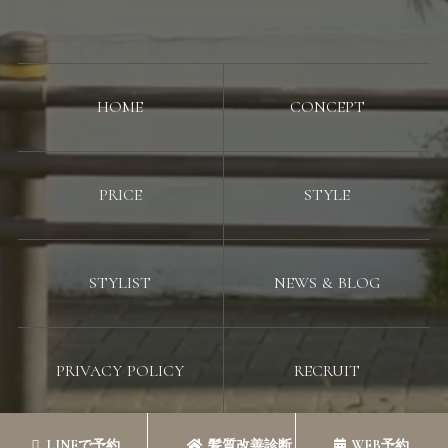
HOME
CONCEPT
PRICE
STYLE
STYLIST
NEWS & BLOG
PRIVACY POLICY
RECRUIT
LINEで予約
髪質改善診断
WEB予約